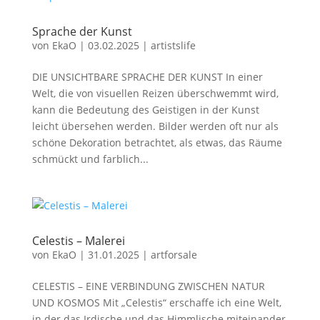
Sprache der Kunst
von
EkaO
|
03.02.2025
|
artistslife
DIE UNSICHTBARE SPRACHE DER KUNST In einer
Welt, die von visuellen Reizen überschwemmt wird,
kann die Bedeutung des Geistigen in der Kunst
leicht übersehen werden. Bilder werden oft nur als
schöne Dekoration betrachtet, als etwas, das Räume
schmückt und farblich...
Celestis – Malerei
von
EkaO
|
31.01.2025
|
artforsale
CELESTIS – EINE VERBINDUNG ZWISCHEN NATUR
UND KOSMOS Mit „Celestis“ erschaffe ich eine Welt,
in der das Irdische und das Himmlische miteinander