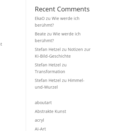
Recent Comments
EkaO
zu
Wie werde ich
berühmt?
Beate
zu
Wie werde ich
s
berühmt?
ht
Stefan Hetzel
zu
Notizen zur
KI-Bild-Geschichte
Stefan Hetzel
zu
Transformation
Stefan Hetzel
zu
Himmel-
und-Wurzel
aboutart
Abstrakte Kunst
acryl
n
AI-Art