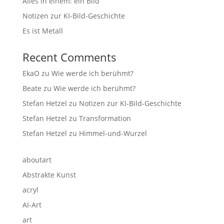
Alles in einem: ein Bild
Notizen zur KI-Bild-Geschichte
Es ist Metall
Recent Comments
EkaO
zu
Wie werde ich berühmt?
Beate
zu
Wie werde ich berühmt?
Stefan Hetzel
zu
Notizen zur KI-Bild-Geschichte
Stefan Hetzel
zu
Transformation
Stefan Hetzel
zu
Himmel-und-Wurzel
aboutart
Abstrakte Kunst
acryl
AI-Art
art