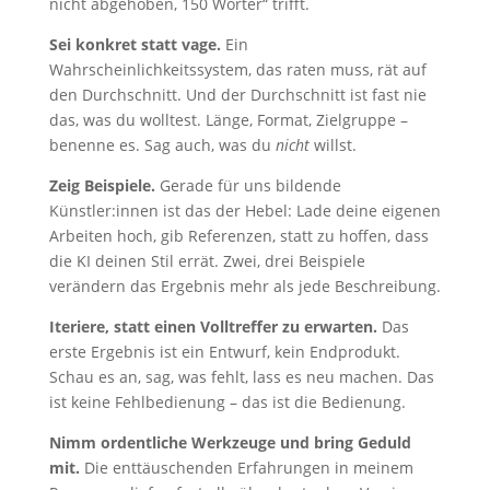
nicht abgehoben, 150 Wörter“ trifft.
Sei konkret statt vage.
Ein
Wahrscheinlichkeitssystem, das raten muss, rät auf
den Durchschnitt. Und der Durchschnitt ist fast nie
das, was du wolltest. Länge, Format, Zielgruppe –
benenne es. Sag auch, was du
nicht
willst.
Zeig Beispiele.
Gerade für uns bildende
Künstler:innen ist das der Hebel: Lade deine eigenen
Arbeiten hoch, gib Referenzen, statt zu hoffen, dass
die KI deinen Stil errät. Zwei, drei Beispiele
verändern das Ergebnis mehr als jede Beschreibung.
Iteriere, statt einen Volltreffer zu erwarten.
Das
erste Ergebnis ist ein Entwurf, kein Endprodukt.
Schau es an, sag, was fehlt, lass es neu machen. Das
ist keine Fehlbedienung – das ist die Bedienung.
Nimm ordentliche Werkzeuge und bring Geduld
mit.
Die enttäuschenden Erfahrungen in meinem